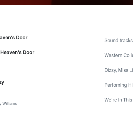
aven's Door
Sound tracks
 Heaven's Door
Western Coll
Dizzy, Miss L
zy
Perfoming His
y
We're In This
y Williams