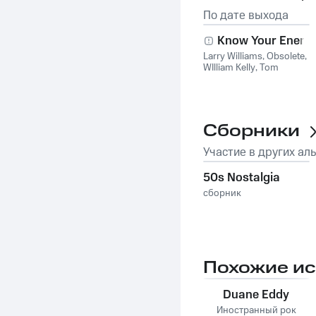
По дате выхода
Know Your Enem
Larry Williams
,
Obsolete
,
WIlliam Kelly
,
Tom
Daniels
Сборники
Участие в других ал
50s Nostalgia
сборник
Похожие и
Duane Eddy
Иностранный рок