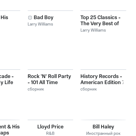
 His
Bad Boy
Top 25 Classics -
The Very Best of
Larry Williams
Larry Williams
Larry Williams
cade -
Rock 'N' Roll Party
History Records -
y Life
- 101 All Time
American Edition 7
Greats
сборник
сборник
nt & His
Lloyd Price
Bill Haley
Caps
R&B
Иностранный рок