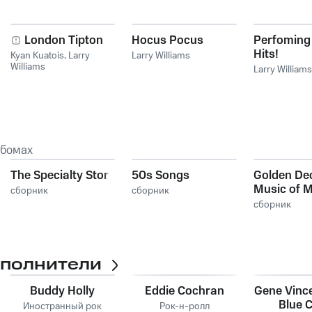
y
London Tipton
Hocus Pocus
Perfoming
Hits!
Kyan Kuatois
,
Larry
Larry Williams
Williams
Larry Williams
ьбомах
The Specialty Story
50s Songs
Golden De
Music of M
сборник
сборник
(Vol. 23)
сборник
сполнители
Buddy Holly
Eddie Cochran
Gene Vince
Blue 
Иностранный рок
Рок-н-ролл