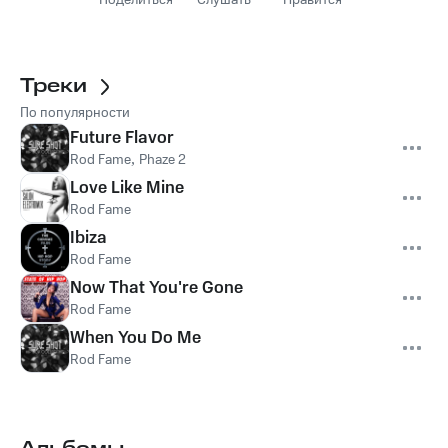
Поделиться
Слушать
Нравится
Треки
По популярности
Future Flavor
Rod Fame
,
Phaze 2
Love Like Mine
Rod Fame
Ibiza
Rod Fame
Now That You're Gone
Rod Fame
When You Do Me
Rod Fame