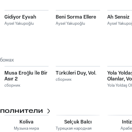
Gidiyor Eyvah
Beni Sorma Ellere
Ah Sensiz
Aysel Yakupoğlu
Aysel Yakupoğlu
Aysel Yakupo
ьбомах
Musa Eroğlu İle Bir
Türküleri Duy, Vol. 1
Yola Yolda
Asır 2
Olanlar, Vo
сборник
сборник
Yola Yoldaş Ol
сполнители
Koliva
Selçuk Balcı
Inti
Музыка мира
Турецкая народная
Арабе