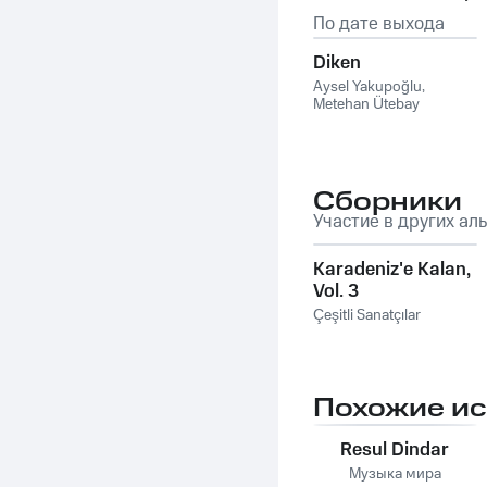
По дате выхода
Diken
Aysel Yakupoğlu
,
Metehan Ütebay
Сборники
Участие в других ал
Karadeniz'e Kalan,
Vol. 3
Çeşitli Sanatçılar
Похожие и
Resul Dindar
Музыка мира