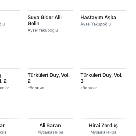
Suya Gider Allı
Hastayım Aşka
Gelin
ğlu
Aysel Yakupoğlu
Aysel Yakupoğlu
ş
Türküleri Duy, Vol.
Türküleri Duy, Vol.
l. 2
2
3
anlar
сборник
сборник
zar
Ali Baran
Hirai Zerdüş
ска
Музыка мира
Музыка мира