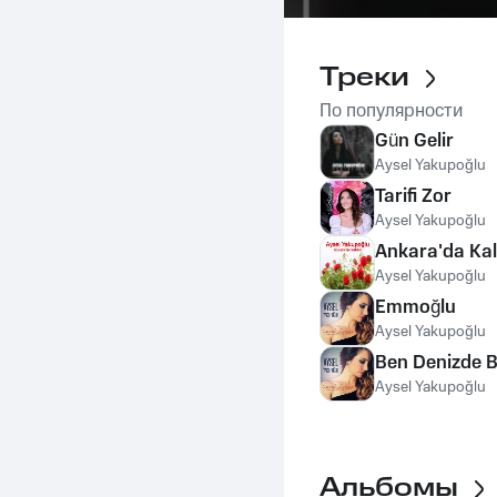
Треки
По популярности
Gün Gelir
Aysel Yakupoğlu
Tarifi Zor
Aysel Yakupoğlu
Ankara'da Ka
Aysel Yakupoğlu
Emmoğlu
Aysel Yakupoğlu
Ben Denizde B
Aysel Yakupoğlu
Альбомы