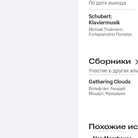
По дате выхода
Schubert:
Klaviermusik
Michael Thalmann
,
Fortepianotrio Florestan
,
The Mayfair Chamber
Orchestra
,
Neil
Richardson
,
Daniel
Blumenthal
,
Charles
Gerhardt
Сборники
Участие в других ал
Gathering Clouds
Вольфганг Амадей
Моцарт
,
Фридерик
Шопен
,
Johann
Sebastian Bach
,
Ludwig
van Beethoven
,
Claude
Debussy
,
Альбан Берг
,
Alexey Shor
,
Andre
Campra
,
André-Ernest-
Похожие и
Modeste Grétry
,
Antonio
Carlos Jobim
,
Armando