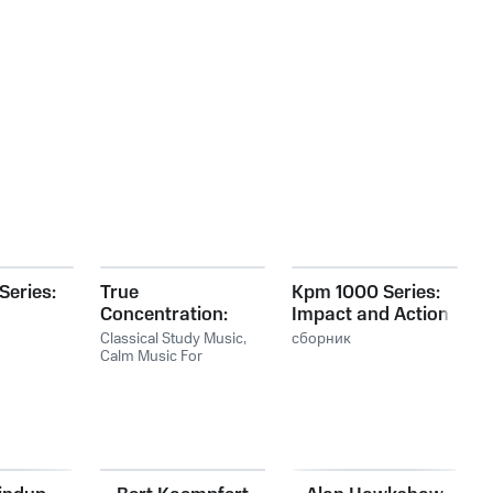
Series:
True
Kpm 1000 Series:
Concentration:
Impact and Action
Classical Music for
- Volume II
Classical Study Music
,
сборник
Studying
Calm Music For
Studying
,
Exam Study
Classical Music
Orchestra