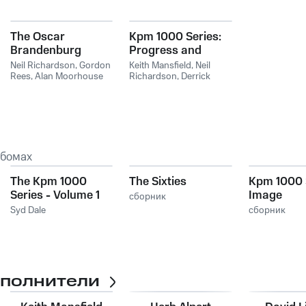
The Oscar
Kpm 1000 Series:
Brandenburg
Progress and
Orchestra Volume
Prestige / Fourth
Neil Richardson
,
Gordon
Keith Mansfield
,
Neil
3
Rees
,
Alan Moorhouse
Dimension
Richardson
,
Derrick
Mason
ьбомах
The Kpm 1000
The Sixties
Kpm 1000 
Series - Volume 1
Image
сборник
Syd Dale
сборник
сполнители