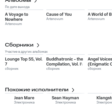
Альбомы
По дате выхода
A Voyage to
Cause of You
A World of 
Nowhere
Artenovum
Artenovum
Artenovum
Сборники
Участие в других альбомах
Lounge Top 55, Vol.
Buddhatronic - the
Angel Voices,
7
Compilation, Vol. IV
(Enigmatic C
сборник
(Best of Mystic Bar
сборник
and Mystic 
сборник
Sound Meets
to Relax)
Buddha Chill out
Lounge)
Похожие исполнители
Jean Mare
Sean Hayman
Klangst
Электроника
Электроника
Электрон