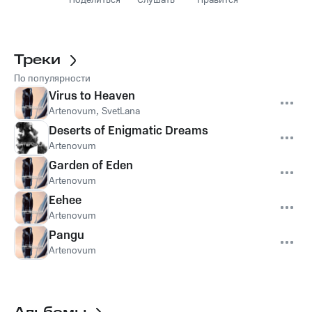
Поделиться
Слушать
Нравится
Треки
По популярности
Virus to Heaven
Artenovum
,
SvetLana
Deserts of Enigmatic Dreams
Artenovum
Garden of Eden
Artenovum
Eehee
Artenovum
Pangu
Artenovum