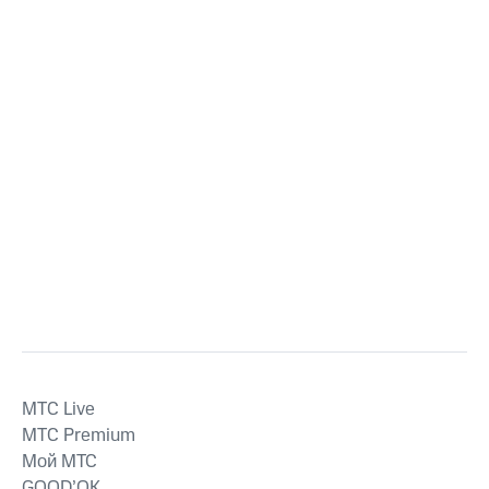
MTС Live
MTС Premium
Мой МТС
GOOD’OK