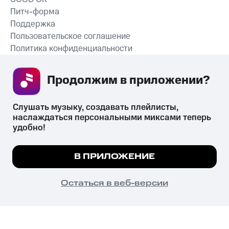
Питч-форма
Поддержка
Пользовательское соглашение
Политика конфиденциальности
Рекомендательные технологии
Продолжим в приложении? 
СКАЧАТЬ ПРИЛОЖЕНИЕ
Слушать музыку, создавать плейлисты, 
наслаждаться персональными миксами теперь 
удобно!
Незаконное потребление наркотических средств,
психотропных веществ, их аналогов причиняет вред здоровью,
Мы используем куки, чтобы на сайте все
В ПРИЛОЖЕНИЕ
их незаконный оборот запрещён и влечёт установленную
работало.
Подробнее
законодательством ответственность.
© 2026 ООО «КИОН».
ПОНЯТНО
Остаться в веб-версии
Все права защищены
18+
Главная
В приложение
Избранное