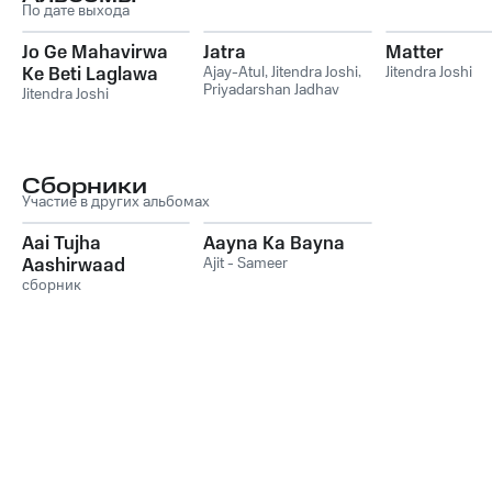
По дате выхода
Jo Ge Mahavirwa
Jatra
Matter
Ke Beti Laglawa
Ajay-Atul
,
Jitendra Joshi
,
Jitendra Joshi
Priyadarshan Jadhav
nay laaj
Jitendra Joshi
Сборники
Участие в других альбомах
Aai Tujha
Aayna Ka Bayna
Aashirwaad
Ajit - Sameer
сборник