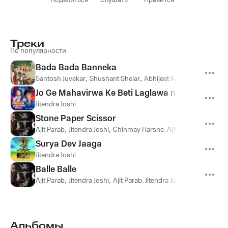
Поделиться
Слушать
Нравится
Треки
По популярности
Bada Bada Banneka
Santosh Juvekar
,
Shushant Shelar
,
Abhijeet Kawthalkar
,
Jitend
Jo Ge Mahavirwa Ke Beti Laglawa nay laaj
Jitendra Joshi
Stone Paper Scissor
Ajit Parab
,
Jitendra Joshi
,
Chinmay Harshe, Ajit Parab, Jitendra J
Surya Dev Jaaga
Jitendra Joshi
Balle Balle
Ajit Parab
,
Jitendra Joshi
,
Ajit Parab, Jitendra Joshi, Ranchy
,
Ran
Альбомы