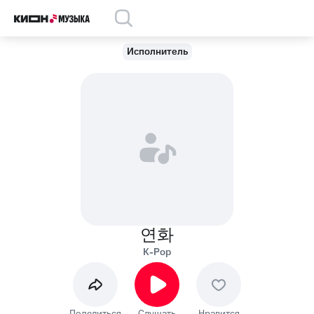
Исполнитель
연화
K-Pop