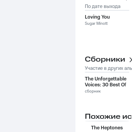
По дате выхода
Loving You
Sugar Minott
Сборники
Участие в других ал
The Unforgettable
Voices: 30 Best Of
Bob Marley & The
сборник
Famous Reggae
Singers
Похожие и
The Heptones