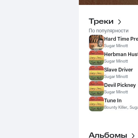
Треки
По популярности
Hard Time Pr
Sugar Minott
Herbman Hust
Sugar Minott
Slave Driver
Sugar Minott
Devil Pickney
Sugar Minott
Tune In
Bounty Killer
,
Suga
Альбомы