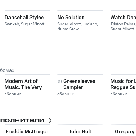
Dancehall Stylee
No Solution
Watch Dem
Swnkah
,
Sugar Minott
Sugar Minott
,
Luciano
,
Triston Palma
Numa Crew
Sugar Minott
ьбомах
Modern Art of
Greensleeves
Music for L
Music: The Very
Sampler
Reggae S
Best of Reggae
сборник
сборник
сборник
сполнители
Freddie McGregor
John Holt
Gregory 