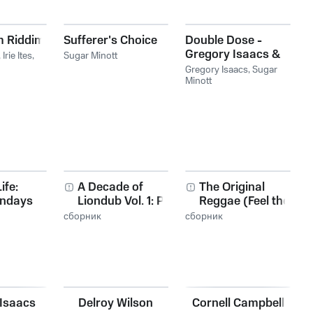
 Riddim
Sufferer's Choice
Double Dose -
Gregory Isaacs &
,
Irie Ites
,
Sugar Minott
Sugar Minott
Gregory Isaacs
,
Sugar
Minott
ife:
A Decade of
The Original
undays
Liondub Vol. 1: Past
Reggae (Feel the
Spirit, Feel the
сборник
сборник
Reggae)
Isaacs
Delroy Wilson
Cornell Campbell