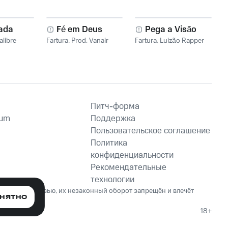
ada
Fé em Deus
Pega a Visão
alibre
Fartura
,
Prod. Vanair
Fartura
,
Luizão Rapper
Питч-форма
ium
Поддержка
Пользовательское соглашение
Политика
конфиденциальности
Рекомендательные
технологии
ет вред здоровью, их незаконный оборот запрещён и влечёт
НЯТНО
18+