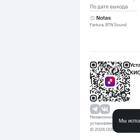
По дате выхода
Notas
Fartura
,
BTN Sound
Уст
КИО
Незаконное потребление 
Мы испол
установленную законода
© 2026 ООО «КИОН». Вс