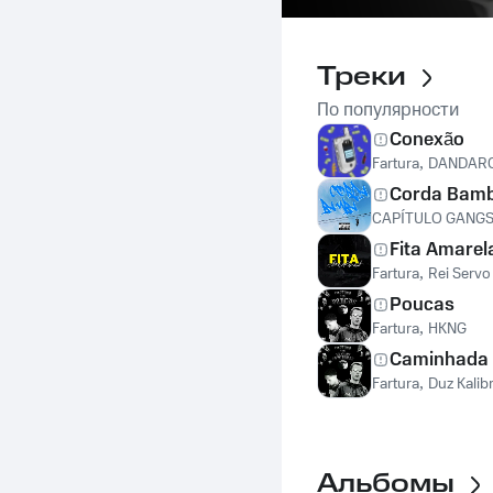
Треки
По популярности
Conexão
Fartura
,
DANDAR
Corda Bam
CAPÍTULO GANG
Fita Amarel
Fartura
,
Rei Servo
Poucas
Fartura
,
HKNG
Caminhada
Fartura
,
Duz Kalib
Альбомы