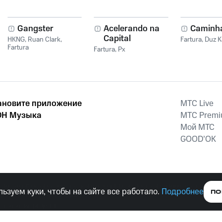
Gangster
Acelerando na
Caminh
Capital
HKNG
,
Ruan Clark
,
Fartura
,
Duz K
Fartura
Fartura
,
Px
ановите приложение
MTС Live
Н Музыка
MTС Prem
Мой МТС
GOOD’OK
наркотических средств, психотропных веществ, их аналогов причиня
ьзуем куки, чтобы на сайте все работало.
Подробнее
ПО
тельством ответственность.
е права защищены