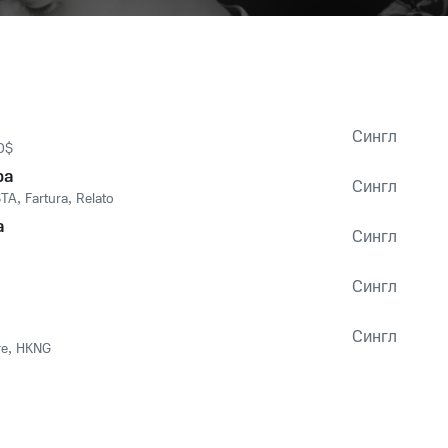
Сингл
O$
ba
Сингл
STA
,
Fartura
,
Relato
a
Сингл
Сингл
Сингл
re
,
HKNG