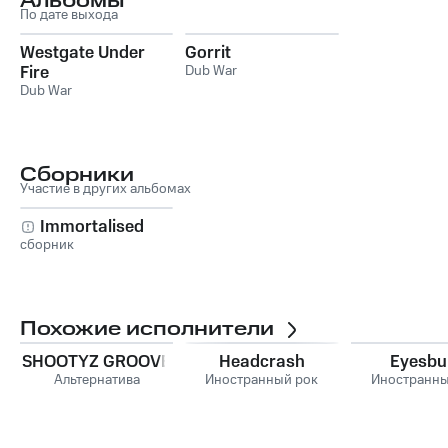
Альбомы
По дате выхода
Westgate Under
Gorrit
Fire
Dub War
Dub War
Сборники
Участие в других альбомах
Immortalised
сборник
Похожие исполнители
SHOOTYZ GROOVE
Headcrash
Eyesbu
Альтернатива
Иностранный рок
Иностранны