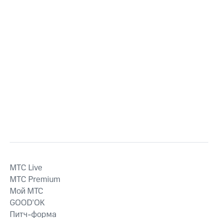
MTС Live
MTС Premium
Мой МТС
GOOD’OK
Питч-форма