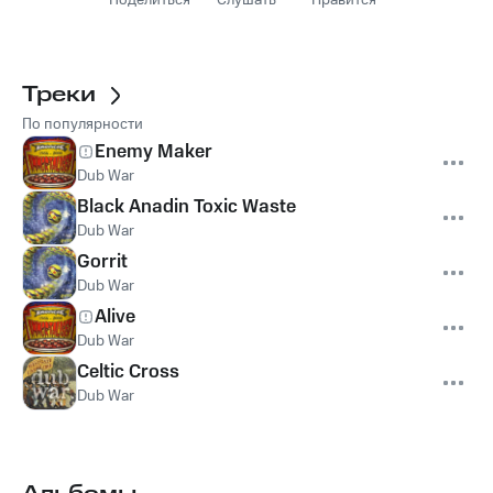
Поделиться
Слушать
Нравится
Треки
По популярности
Enemy Maker
Dub War
Black Anadin Toxic Waste
Dub War
Gorrit
Dub War
Alive
Dub War
Celtic Cross
Dub War