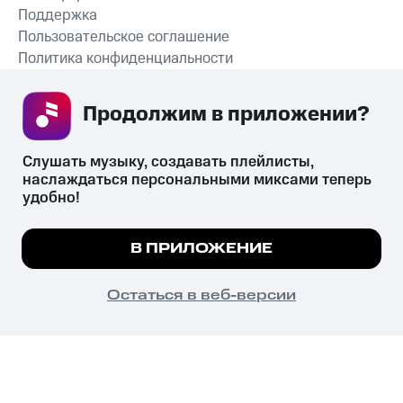
Поддержка
Пользовательское соглашение
Политика конфиденциальности
Рекомендательные технологии
Продолжим в приложении? 
СКАЧАТЬ ПРИЛОЖЕНИЕ
Слушать музыку, создавать плейлисты, 
наслаждаться персональными миксами теперь 
удобно!
Незаконное потребление наркотических средств,
психотропных веществ, их аналогов причиняет вред здоровью,
Мы используем куки, чтобы на сайте все
В ПРИЛОЖЕНИЕ
их незаконный оборот запрещён и влечёт установленную
работало.
Подробнее
законодательством ответственность.
© 2026 ООО «КИОН».
ПОНЯТНО
Остаться в веб-версии
Все права защищены
18+
Главная
В приложение
Избранное