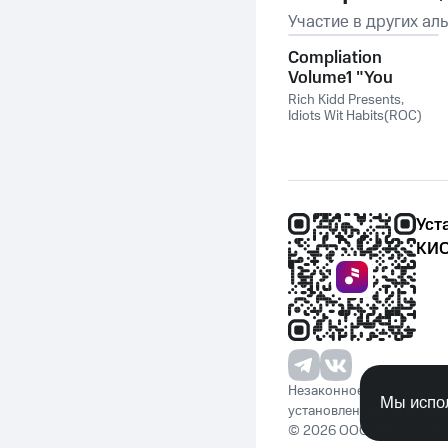
Участие в других ал
Compliation
Volume1 "You
Already Know"
Rich Kidd Presents
,
Radio Version
Idiots Wit Habits(ROC)
Уст
КИО
Незаконное потребление 
Мы испол
установленную законода
© 2026 ООО «КИОН». Вс