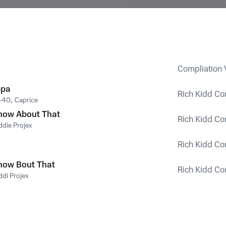
Compliation 
ppa
Rich Kidd Co
-40
,
Caprice
now About That
Rich Kidd Co
ddie Projex
Rich Kidd Co
now Bout That
Rich Kidd Co
ddi Projex