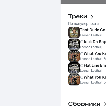
Треки
По популярности
That Dude Go
Leenah Leethul
Jack Da Ra
Leenah Leethul
,
E
What You K
Leenah Leethul
,
E
Flat Line Em
Leenah Leethul
What You K
Leenah Leethul
,
E
Сборники