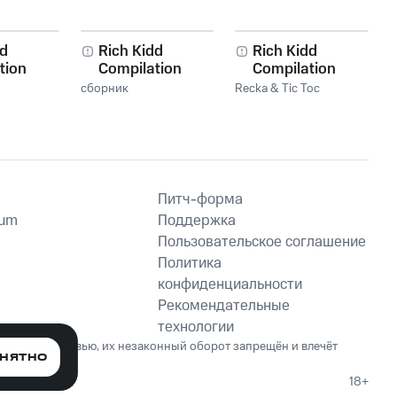
dd
Rich Kidd
Rich Kidd
tion
Compilation
Compilation
3 Running
Volume 3 "Running
Volume 2
сборник
Recka & Tic Toc
me
the Game"
Питч-форма
ium
Поддержка
Пользовательское соглашение
Политика
конфиденциальности
Рекомендательные
технологии
ет вред здоровью, их незаконный оборот запрещён и влечёт
НЯТНО
18+