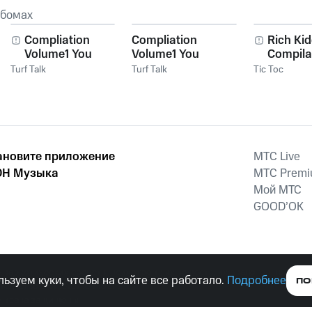
ьбомах
Compliation
Compliation
Rich Ki
Volume1 You
Volume1 You
Compila
Already Know
Already Know
Volume 
Turf Talk
Turf Talk
Tic Toc
Radio Version
the Ga
ановите приложение
MTС Live
Н Музыка
MTС Prem
Мой МТС
GOOD’OK
наркотических средств, психотропных веществ, их аналогов причиня
ьзуем куки, чтобы на сайте все работало.
Подробнее
ПО
тельством ответственность.
е права защищены