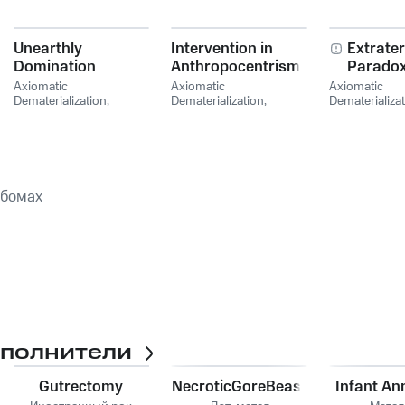
Unearthly
Intervention in
Extrater
Domination
Anthropocentrism
Parado
Axiomatic
Axiomatic
Axiomatic
Dematerialization
,
Dematerialization
,
Dematerializa
Organectomy
Extermination
Dismemberment
ьбомах
сполнители
Gutrectomy
NecroticGoreBeast
Infant Ann