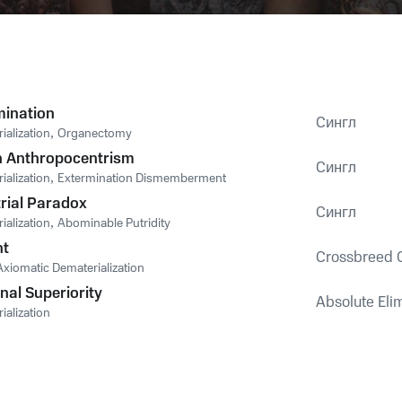
mination
Сингл
ialization
,
Organectomy
in Anthropocentrism
Сингл
ialization
,
Extermination Dismemberment
trial Paradox
Сингл
ialization
,
Abominable Putridity
nt
Crossbreed 
Axiomatic Dematerialization
nal Superiority
Absolute Elim
ialization