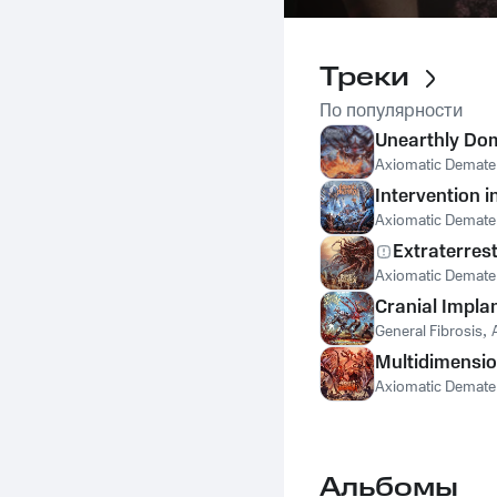
Треки
По популярности
Unearthly Do
Axiomatic Demater
Intervention 
Axiomatic Demater
Extraterres
Axiomatic Demater
Cranial Impla
General Fibrosis
,
Multidimensio
Axiomatic Demater
Альбомы