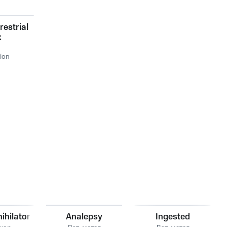
restrial
x
tion
ihilator
Analepsy
Ingested