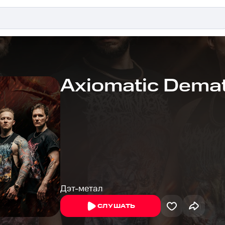
Axiomatic Demate
Дэт-метал
СЛУШАТЬ