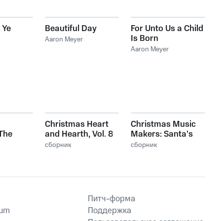
 Ye
Beautiful Day
For Unto Us a Child
Is Born
Aaron Meyer
Aaron Meyer
Christmas Heart
Christmas Music
 The
and Hearth, Vol. 8
Makers: Santa's
 Vol. 1
Holiday Mix, Vol. 3
сборник
сборник
Питч-форма
ium
Поддержка