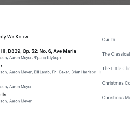
nly We Know
Сингл
III, D839, Op. 52: No. 6, Ave Maria
The Classical
ison
,
Aaron Meyer
,
Франц Шуберт
e
The Little Ch
ison
,
Aaron Meyer
,
Bill Lamb
,
Phil Baker
,
Brian Harrison
,
Israel Annoh
Christmas Coc
ison
,
Aaron Meyer
lls
Christmas Mo
ison
,
Aaron Meyer