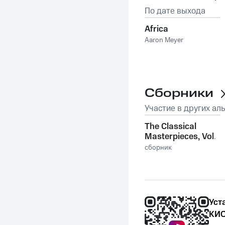
По дате выхода
Africa
Aaron Meyer
Сборники
Участие в других ал
The Classical
Masterpieces, Vol.
6
сборник
Уст
КИО