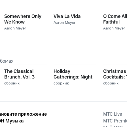
Somewhere Only
Viva La Vida
O Come All
We Know
Faithful
Aaron Meyer
Aaron Meyer
Aaron Meyer
ьбомах
The Classical
Holiday
Christmas
Brunch, Vol. 3
Gatherings: Night
Cocktails:
Before Christmas,
Frosty Mix,
сборник
сборник
сборник
Vol. 4
ановите приложение
MTС Live
Н Музыка
MTС Prem