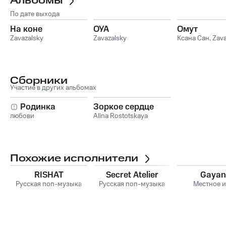
Альбомы
По дате выхода
На коне
ОУА
Омут
Zavazalsky
Zavazalsky
Ксана Сан
,
Zava
Сборники
Участие в других альбомах
Родинка
Зоркое сердце
любови
Alina Rostotskaya
Похожие исполнители
RISHAT
Secret Atelier
Gayan
Русская поп-музыка
Русская поп-музыка
Местное 