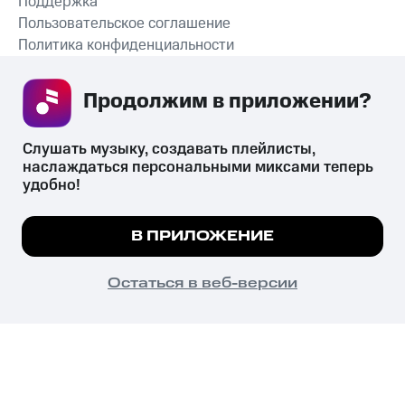
Поддержка
Пользовательское соглашение
Политика конфиденциальности
Рекомендательные технологии
Продолжим в приложении? 
СКАЧАТЬ ПРИЛОЖЕНИЕ
Слушать музыку, создавать плейлисты, 
наслаждаться персональными миксами теперь 
удобно!
Незаконное потребление наркотических средств,
психотропных веществ, их аналогов причиняет вред здоровью,
Мы используем куки, чтобы на сайте все
В ПРИЛОЖЕНИЕ
их незаконный оборот запрещён и влечёт установленную
работало.
Подробнее
законодательством ответственность.
© 2026 ООО «КИОН».
ПОНЯТНО
Остаться в веб-версии
Все права защищены
18+
Главная
В приложение
Избранное