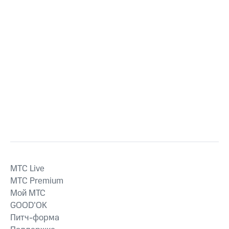
MTС Live
MTС Premium
Мой МТС
GOOD’OK
Питч-форма