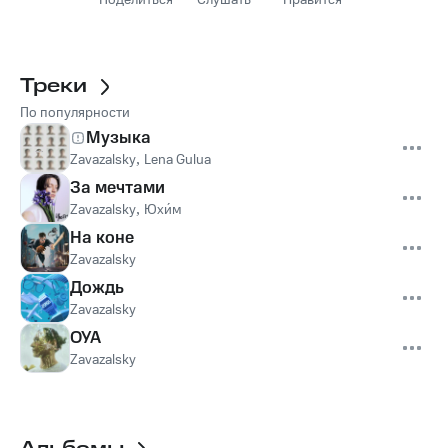
Поделиться
Слушать
Нравится
Треки
По популярности
Музыка
Zavazalsky
,
Lena Gulua
За мечтами
Zavazalsky
,
Юхи́м
На коне
Zavazalsky
Дождь
Zavazalsky
ОУА
Zavazalsky