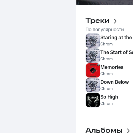
Треки
По популярности
Staring at the
Chrom
The Start of 
Chrom
Memories
Chrom
Down Below
Chrom
So High
Chrom
Альбомы