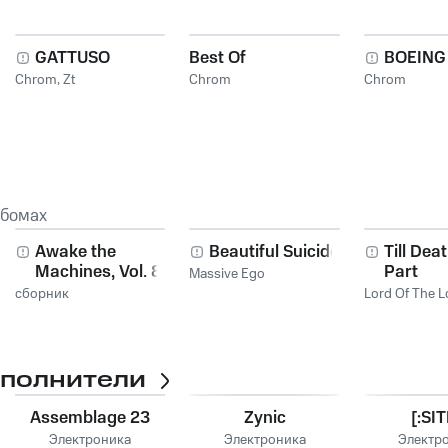
GATTUSO
Best Of
BOEING
Chrom
,
Zt
Chrom
Chrom
ьбомах
Awake the
Beautiful Suicide
Till Dea
Machines, Vol. 8
Part
Massive Ego
сборник
Lord Of The L
сполнители
Assemblage 23
Zynic
[:SIT
Электроника
Электроника
Электр