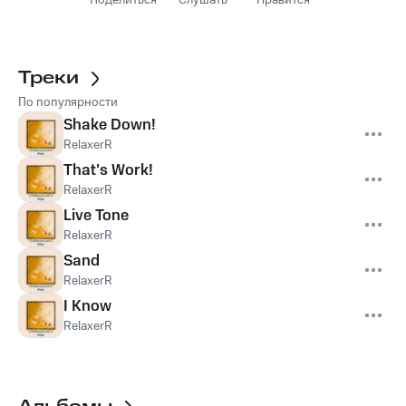
Поделиться
Слушать
Нравится
Треки
По популярности
Shake Down!
RelaxerR
That's Work!
RelaxerR
Live Tone
RelaxerR
Sand
RelaxerR
I Know
RelaxerR