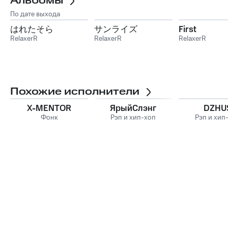
Альбомы
По дате выхода
はれたそら
サンライズ
First
RelaxerR
RelaxerR
RelaxerR
Похожие исполнители
X-MENTOR
ЯрыйСлэнг
DZHU
Фонк
Рэп и хип-хоп
Рэп и хип