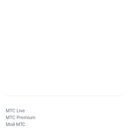
MTС Live
MTС Premium
Мой МТС