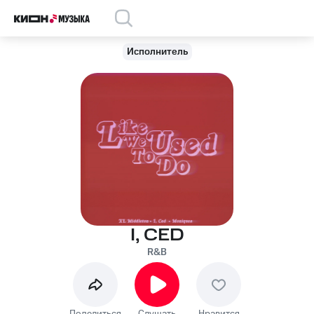
Исполнитель
I, CED
R&B