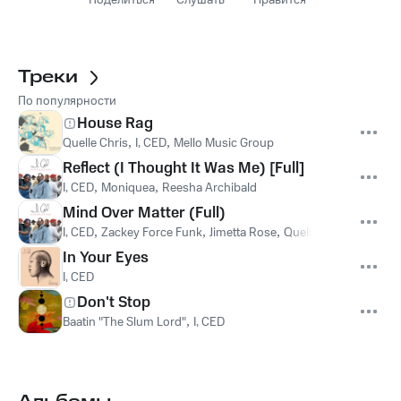
Поделиться
Слушать
Нравится
Треки
По популярности
House Rag
Quelle Chris
,
I, CED
,
Mello Music Group
Reflect (I Thought It Was Me) [Full]
I, CED
,
Moniquea
,
Reesha Archibald
Mind Over Matter (Full)
I, CED
,
Zackey Force Funk
,
Jimetta Rose
,
Quelle Chris
,
Moniqu
In Your Eyes
I, CED
Don't Stop
Baatin "The Slum Lord"
,
I, CED