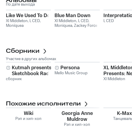
Альбомы
По дате выхода
Like We Used To Do
Blue Man Down
Interpretati
Xl Middleton
,
I, CED
,
Xl Middleton
,
I, CED
,
I, CED
Moniquea
Moniquea
,
Zackey Force
Funk
Сборники
Участие в других альбомах
Kutmah presents:
Persona
XL Middleto
Sketchbook Radio
Mello Music Group
Presents: N
сборник
Archives, Vol. 1
Directions i
Xl Middleton
Vol. 1
Похожие исполнители
Wiki
Georgia Anne
K-Max
Рэп и хип-хоп
Muldrow
Танцевал
Рэп и хип-хоп