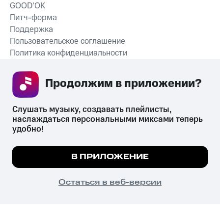
GOOD’OK
Питч-форма
Поддержка
Пользовательское соглашение
Политика конфиденциальности
Рекомендательные технологии
Продолжим в приложении? 
СКАЧАТЬ ПРИЛОЖЕНИЕ
Слушать музыку, создавать плейлисты, 
наслаждаться персональными миксами теперь 
удобно!
Незаконное потребление наркотических средств,
психотропных веществ, их аналогов причиняет вред здоровью,
Мы используем куки, чтобы на сайте все
В ПРИЛОЖЕНИЕ
их незаконный оборот запрещён и влечёт установленную
работало.
Подробнее
законодательством ответственность.
© 2026 ООО «КИОН».
ПОНЯТНО
Остаться в веб-версии
Все права защищены
18+
Главная
В приложение
Избранное