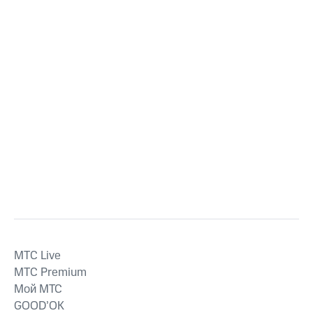
MTС Live
MTС Premium
Мой МТС
GOOD’OK