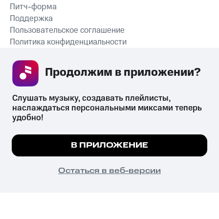
Питч-форма
Поддержка
Пользовательское соглашение
Политика конфиденциальности
Рекомендательные технологии
Продолжим в приложении? 
СКАЧАТЬ ПРИЛОЖЕНИЕ
Слушать музыку, создавать плейлисты, 
наслаждаться персональными миксами теперь 
удобно!
Незаконное потребление наркотических средств,
психотропных веществ, их аналогов причиняет вред здоровью,
Мы используем куки, чтобы на сайте все
В ПРИЛОЖЕНИЕ
их незаконный оборот запрещён и влечёт установленную
работало.
Подробнее
законодательством ответственность.
© 2026 ООО «КИОН».
ПОНЯТНО
Остаться в веб-версии
Все права защищены
18+
Главная
В приложение
Избранное