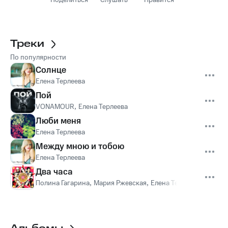
Поделиться
Слушать
Нравится
Треки
По популярности
Солнце
Елена Терлеева
Пой
VONAMOUR
,
Елена Терлеева
Люби меня
Елена Терлеева
Между мною и тобою
Елена Терлеева
Два часа
Полина Гагарина
,
Мария Ржевская
,
Елена Темникова
,
Елена