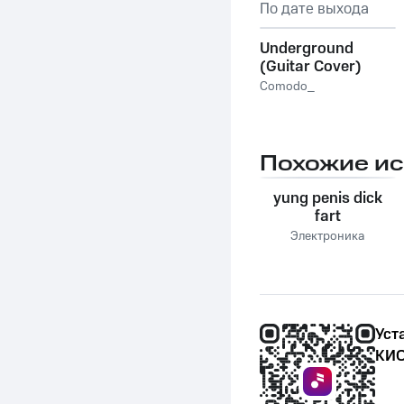
По дате выхода
Underground
(Guitar Cover)
Comodo_
Похожие и
yung penis dick
fart
Электроника
Уст
КИО