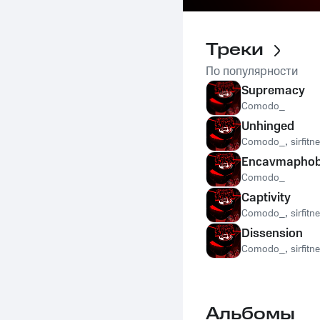
Треки
По популярности
Supremacy
Comodo_
Unhinged
Comodo_
,
sirfitn
Encavmaphob
Comodo_
Captivity
Comodo_
,
sirfitn
Dissension
Comodo_
,
sirfitn
Альбомы