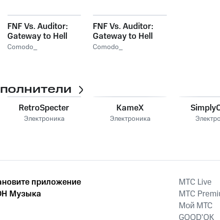
FNF Vs. Auditor:
FNF Vs. Auditor:
Gateway to Hell
Gateway to Hell
Official Soundtrack
Original
Comodo_
Comodo_
Soundtrack
сполнители
RetroSpecter
KameX
SimplyC
Электроника
Электроника
Электр
ановите приложение
MTС Live
Н Музыка
MTС Prem
Мой МТС
GOOD’OK