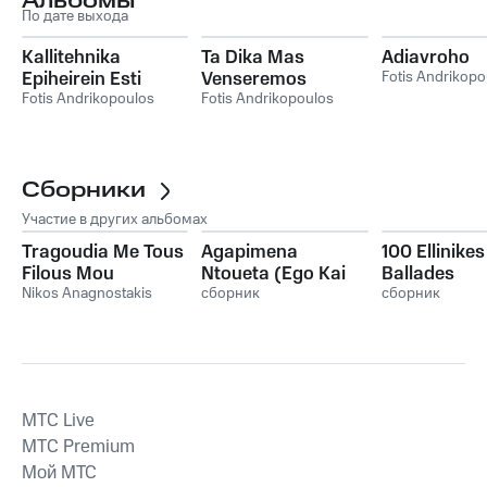
Альбомы
По дате выхода
Kallitehnika
Ta Dika Mas
Adiavroho
Epiheirein Esti
Venseremos
Fotis Andrikopo
Filosofein
Fotis Andrikopoulos
Fotis Andrikopoulos
Сборники
Участие в других альбомах
Tragoudia Me Tous
Agapimena
100 Ellinikes
Filous Mou
Ntoueta (Ego Kai
Ballades
Nikos Anagnostakis
Sy Mazi)
сборник
сборник
MTС Live
MTС Premium
Мой МТС