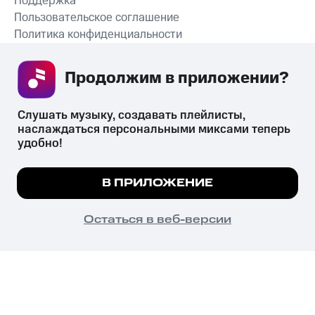
Поддержка
Пользовательское соглашение
Политика конфиденциальности
Рекомендательные технологии
Продолжим в приложении? 
СКАЧАТЬ ПРИЛОЖЕНИЕ
Слушать музыку, создавать плейлисты, 
наслаждаться персональными миксами теперь 
удобно!
Незаконное потребление наркотических средств,
психотропных веществ, их аналогов причиняет вред здоровью,
Мы используем куки, чтобы на сайте все
В ПРИЛОЖЕНИЕ
их незаконный оборот запрещён и влечёт установленную
работало.
Подробнее
законодательством ответственность.
© 2026 ООО «КИОН».
ПОНЯТНО
Остаться в веб-версии
Все права защищены
18+
Главная
В приложение
Избранное