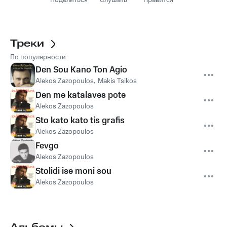
Поделиться
Слушать
Нравится
Треки
По популярности
Den Sou Kano Ton Agio
Alekos Zazopoulos
,
Makis Tsikos
Den me katalaves pote
Alekos Zazopoulos
Sto kato kato tis grafis
Alekos Zazopoulos
Fevgo
Alekos Zazopoulos
Stolidi ise moni sou
Alekos Zazopoulos