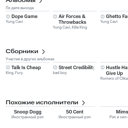
Альбомы
По дате выхода
Dope Game
Air Forces &
Ghetto F
Yung Cavi
Throwbacks
Yung Cavi
Yung Cavi
,
Killa King
Сборники
Участие в других альбомах
Talk Is Cheap
Street Credibility
Hustle Ha
King
,
Fury
bad boy
Give Up
Romero of Clik
Похожие исполнители
Snoop Dogg
50 Cent
Mim
Иностранный рэп
Иностранный рэп
Рэп и хип