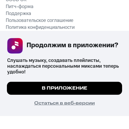
Питч-форма
Поддержка
Пользовательское соглашение
Политика конфиденциальности
Рекомендательные технологии
Продолжим в приложении? 
СКАЧАТЬ ПРИЛОЖЕНИЕ
Слушать музыку, создавать плейлисты, 
наслаждаться персональными миксами теперь 
удобно!
Незаконное потребление наркотических средств,
психотропных веществ, их аналогов причиняет вред здоровью,
Мы используем куки, чтобы на сайте все
В ПРИЛОЖЕНИЕ
их незаконный оборот запрещён и влечёт установленную
работало.
Подробнее
законодательством ответственность.
© 2026 ООО «КИОН».
ПОНЯТНО
Остаться в веб-версии
Все права защищены
18+
Главная
В приложение
Избранное