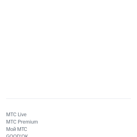
MTС Live
MTС Premium
Мой МТС
GOOD’OK