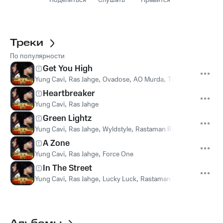
Поделиться
Слушать
Нравится
Треки
По популярности
Get You High
Yung Cavi
,
Ras Jahge
,
Ovadose
,
AO Murda
,
Ticc Ricc
Heartbreaker
Yung Cavi
,
Ras Jahge
Green Lightz
Yung Cavi
,
Ras Jahge
,
Wyldstyle
,
Rastaman Robb
A Zone
Yung Cavi
,
Ras Jahge
,
Force One
In The Street
Yung Cavi
,
Ras Jahge
,
Lucky Luck
,
Rastaman Robb