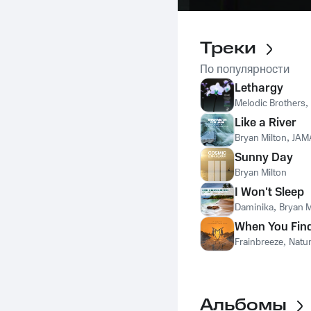
Треки
По популярности
Lethargy
Melodic Brothers
,
Like a River
Bryan Milton
,
JAM
Sunny Day
Bryan Milton
I Won't Sleep
Daminika
,
Bryan M
When You Fin
Frainbreeze
,
Natu
Альбомы