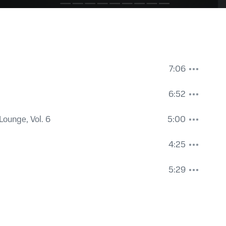
7:06
6:52
Lounge, Vol. 6
5:00
4:25
5:29