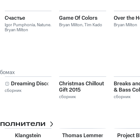
Cчастье
Game Of Colors
Over the H
Igor Pumphonia
,
Natune
,
Bryan Milton
,
Tim Kado
Bryan Milton
Bryan Milton
ьбомах
Dreaming Disco
Christmas Chillout
Breaks an
Gift 2015
& Bass Col
сборник
сборник
сборник
сполнители
Klangstein
Thomas Lemmer
Project B