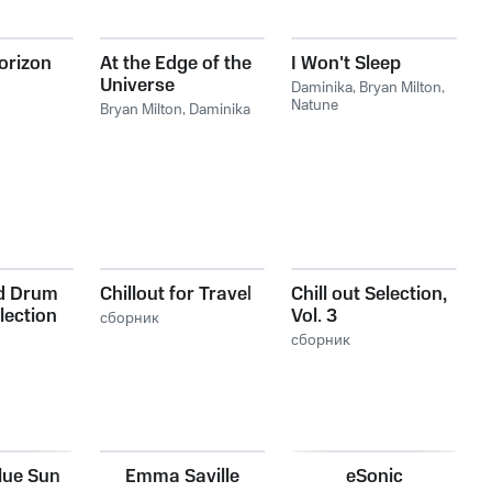
orizon
At the Edge of the
I Won't Sleep
Universe
Daminika
,
Bryan Milton
,
Natune
Bryan Milton
,
Daminika
d Drum
Chillout for Travel
Chill out Selection,
lection
Vol. 3
сборник
сборник
lue Sun
Emma Saville
eSonic