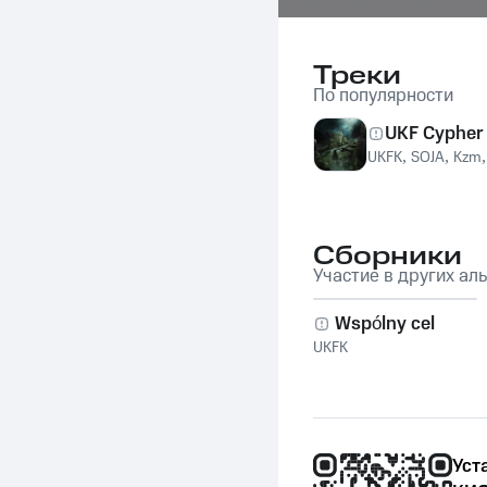
Треки
По популярности
UKF Cypher
UKFK
,
SOJA
,
Kzm
Сборники
Участие в других ал
Wspólny cel
UKFK
Уст