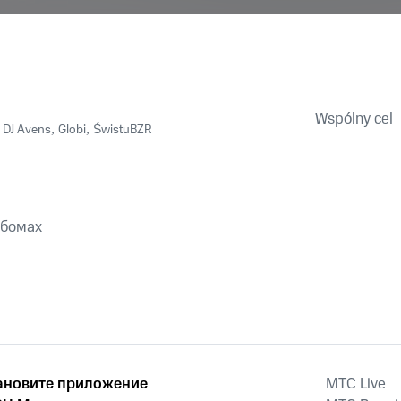
Wspólny cel
,
DJ Avens
,
Globi
,
ŚwistuBZR
ьбомах
ановите приложение
MTС Live