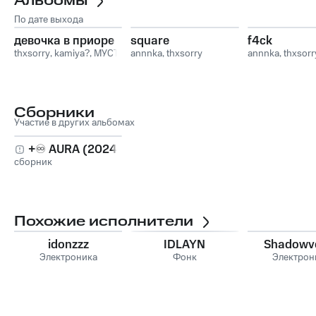
Альбомы
По дате выхода
девочка в приоре
square
f4ck
thxsorry
,
kamiya?
,
МУСТ
annnka
,
thxsorry
annnka
,
thxsorr
Сборники
Участие в других альбомах
+♾️ AURA (2024)
сборник
Похожие исполнители
idonzzz
IDLAYN
Shadowv
Электроника
Фонк
Электрон