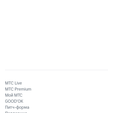
MTС Live
MTС Premium
Мой МТС
GOOD’OK
Питч-форма