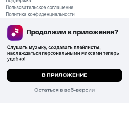
Поддержка
Пользовательское соглашение
Политика конфиденциальности
Рекомендательные технологии
Продолжим в приложении? 
СКАЧАТЬ ПРИЛОЖЕНИЕ
Слушать музыку, создавать плейлисты, 
наслаждаться персональными миксами теперь 
удобно!
Незаконное потребление наркотических средств,
психотропных веществ, их аналогов причиняет вред здоровью,
Мы используем куки, чтобы на сайте все
В ПРИЛОЖЕНИЕ
их незаконный оборот запрещён и влечёт установленную
работало.
Подробнее
законодательством ответственность.
© 2026 ООО «КИОН».
ПОНЯТНО
Остаться в веб-версии
Все права защищены
18+
Главная
В приложение
Избранное