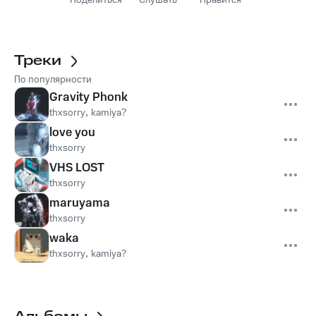
Поделиться
Слушать
Нравится
Треки
По популярности
Gravity Phonk
thxsorry
,
kamiya?
love you
thxsorry
VHS LOST
thxsorry
maruyama
thxsorry
waka
thxsorry
,
kamiya?