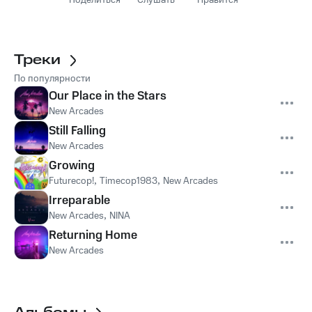
Поделиться
Слушать
Нравится
Треки
По популярности
Our Place in the Stars
New Arcades
Still Falling
New Arcades
Growing
Futurecop!
,
Timecop1983
,
New Arcades
Irreparable
New Arcades
,
NINA
Returning Home
New Arcades