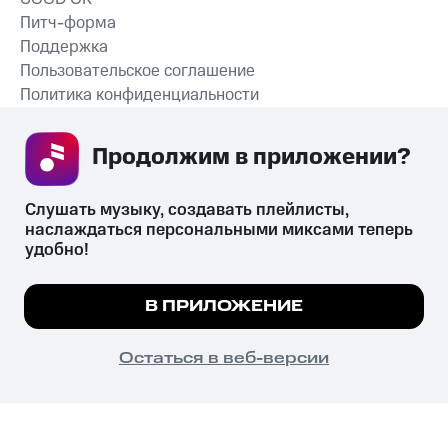
Питч-форма
Поддержка
Пользовательское соглашение
Политика конфиденциальности
Рекомендательные технологии
Продолжим в приложении? 
СКАЧАТЬ ПРИЛОЖЕНИЕ
Слушать музыку, создавать плейлисты, 
наслаждаться персональными миксами теперь 
удобно!
Незаконное потребление наркотических средств,
психотропных веществ, их аналогов причиняет вред здоровью,
Мы используем куки, чтобы на сайте все
В ПРИЛОЖЕНИЕ
их незаконный оборот запрещён и влечёт установленную
работало.
Подробнее
законодательством ответственность.
© 2026 ООО «КИОН».
ПОНЯТНО
Остаться в веб-версии
Все права защищены
18+
Главная
В приложение
Избранное