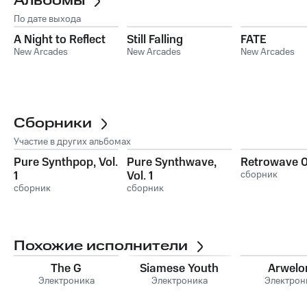
Альбомы
По дате выхода
A Night to Reflect
Still Falling
FATE
New Arcades
New Arcades
New Arcades
Сборники
Участие в других альбомах
Pure Synthpop, Vol.
Pure Synthwave,
Retrowave 
1
Vol. 1
сборник
сборник
сборник
Похожие исполнители
The G
Siamese Youth
Arwelo
Электроника
Электроника
Электрон