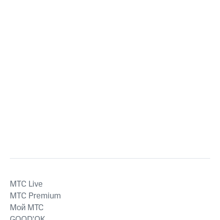
MTС Live
MTС Premium
Мой МТС
GOOD’OK