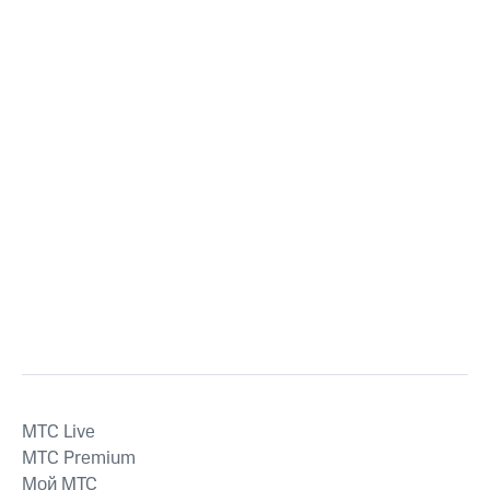
MTС Live
MTС Premium
Мой МТС