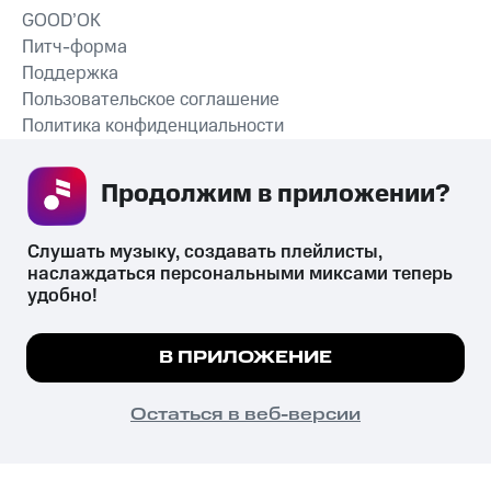
GOOD’OK
Питч-форма
Поддержка
Пользовательское соглашение
Политика конфиденциальности
Рекомендательные технологии
Продолжим в приложении? 
СКАЧАТЬ ПРИЛОЖЕНИЕ
Слушать музыку, создавать плейлисты, 
наслаждаться персональными миксами теперь 
удобно!
Незаконное потребление наркотических средств,
психотропных веществ, их аналогов причиняет вред здоровью,
Мы используем куки, чтобы на сайте все
В ПРИЛОЖЕНИЕ
их незаконный оборот запрещён и влечёт установленную
работало.
Подробнее
законодательством ответственность.
© 2026 ООО «КИОН».
ПОНЯТНО
Остаться в веб-версии
Все права защищены
18+
Главная
В приложение
Избранное