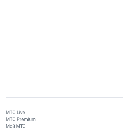
MTС Live
MTС Premium
Мой МТС