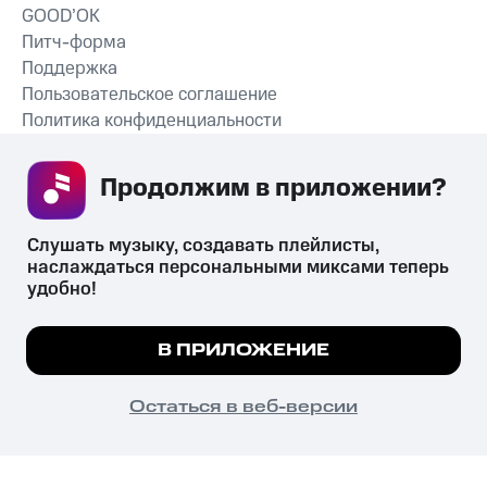
GOOD’OK
Питч-форма
Поддержка
Пользовательское соглашение
Политика конфиденциальности
Рекомендательные технологии
Продолжим в приложении? 
СКАЧАТЬ ПРИЛОЖЕНИЕ
Слушать музыку, создавать плейлисты, 
наслаждаться персональными миксами теперь 
удобно!
Незаконное потребление наркотических средств,
психотропных веществ, их аналогов причиняет вред здоровью,
Мы используем куки, чтобы на сайте все
В ПРИЛОЖЕНИЕ
их незаконный оборот запрещён и влечёт установленную
работало.
Подробнее
законодательством ответственность.
© 2026 ООО «КИОН».
ПОНЯТНО
Остаться в веб-версии
Все права защищены
18+
Главная
В приложение
Избранное