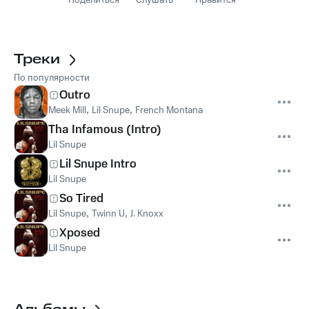
Поделиться
Слушать
Нравится
Треки
По популярности
Outro
Meek Mill
,
Lil Snupe
,
French Montana
Tha Infamous (Intro)
Lil Snupe
Lil Snupe Intro
Lil Snupe
So Tired
Lil Snupe
,
Twinn U
,
J. Knoxx
Xposed
Lil Snupe