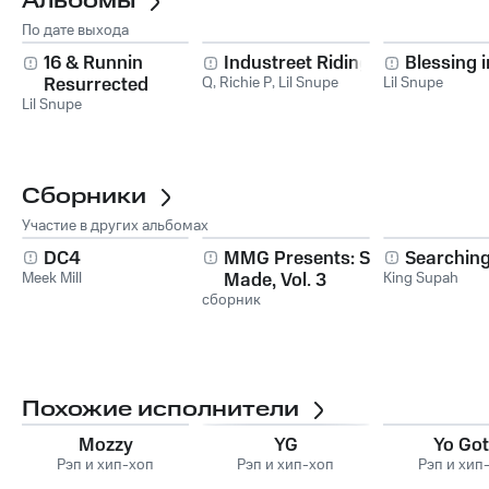
Альбомы
По дате выхода
16 & Runnin
Industreet Riding
Blessing i
Resurrected
Q
,
Richie P
,
Lil Snupe
Lil Snupe
Lil Snupe
Сборники
Участие в других альбомах
DC4
MMG Presents: Self
Searching
Meek Mill
Made, Vol. 3
King Supah
сборник
Похожие исполнители
Mozzy
YG
Yo Got
Рэп и хип-хоп
Рэп и хип-хоп
Рэп и хип