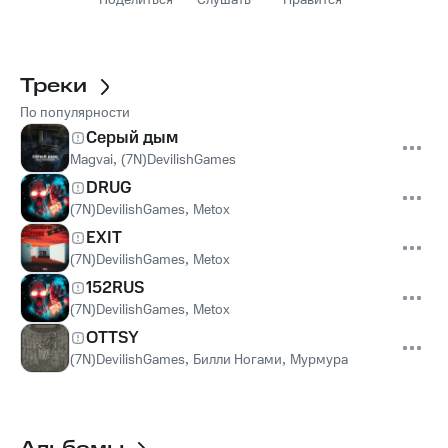
Поделиться
Слушать
Нравится
Треки
По популярности
Серый дым
Magvai
,
(7N)DevilishGames
DRUG
(7N)DevilishGames
,
Metox
EXIT
(7N)DevilishGames
,
Metox
152RUS
(7N)DevilishGames
,
Metox
OTTSY
(7N)DevilishGames
,
Билли Ногами
,
Мурмура