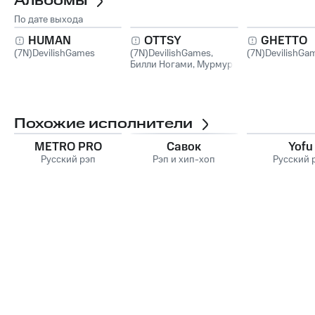
Альбомы
По дате выхода
HUMAN
OTTSY
GHETTO
(7N)DevilishGames
(7N)DevilishGames
,
(7N)DevilishGa
Билли Ногами
,
Мурмура
Похожие исполнители
METRO PRO
Савок
Yofu
Русский рэп
Рэп и хип-хоп
Русский 