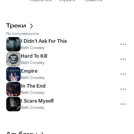
Поделиться
Слушать
Нравится
Треки
По популярности
I Didn't Ask For This
Beth Crowley
Hard To Kill
Beth Crowley
Empire
Beth Crowley
In The End
Beth Crowley
I Scare Myself
Beth Crowley