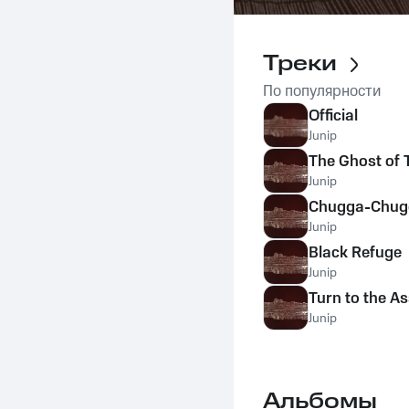
Треки
По популярности
Official
Junip
The Ghost of 
Junip
Chugga-Chug
Junip
Black Refuge
Junip
Turn to the A
Junip
Альбомы