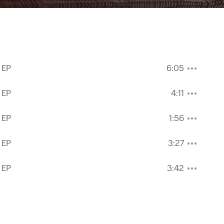
 EP
6:05
 EP
4:11
 EP
1:56
 EP
3:27
 EP
3:42