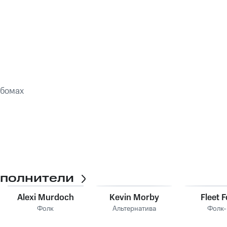
ьбомах
сполнители
Alexi Murdoch
Kevin Morby
Fleet 
Фолк
Альтернатива
Фолк-