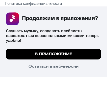
Политика конфиденциальности
Рекомендательные технологии
Продолжим в приложении? 
СКАЧАТЬ ПРИЛОЖЕНИЕ
Слушать музыку, создавать плейлисты, 
наслаждаться персональными миксами теперь 
удобно!
Незаконное потребление наркотических средств,
психотропных веществ, их аналогов причиняет вред здоровью,
Мы используем куки, чтобы на сайте все
В ПРИЛОЖЕНИЕ
их незаконный оборот запрещён и влечёт установленную
работало.
Подробнее
законодательством ответственность.
© 2026 ООО «КИОН».
ПОНЯТНО
Остаться в веб-версии
Все права защищены
18+
Главная
В приложение
Избранное