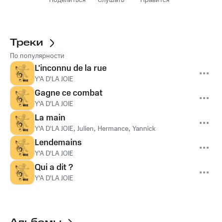
Поделиться
Слушать
Нравится
Треки
По популярности
L'inconnu de la rue
Y'A D'LA JOIE
Gagne ce combat
Y'A D'LA JOIE
La main
Y'A D'LA JOIE
,
Julien
,
Hermance
,
Yannick
Lendemains
Y'A D'LA JOIE
Qui a dit ?
Y'A D'LA JOIE