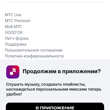
MTС Live
MTС Premium
Мой МТС
GOOD’OK
Питч-форма
Поддержка
Пользовательское соглашение
Политика конфиденциальности
Рекомендательные технологии
Продолжим в приложении? 
СКАЧАТЬ ПРИЛОЖЕНИЕ
Слушать музыку, создавать плейлисты, 
наслаждаться персональными миксами теперь 
удобно!
Незаконное потребление наркотических средств,
психотропных веществ, их аналогов причиняет вред здоровью,
Мы используем куки, чтобы на сайте все
В ПРИЛОЖЕНИЕ
их незаконный оборот запрещён и влечёт установленную