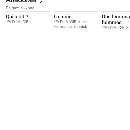
Альбомы
По дате выхода
Qui a dit ?
La main
Des femmes 
Y'A D'LA JOIE
Y'A D'LA JOIE
,
Julien
,
hommes
Hermance
,
Yannick
Y'A D'LA JOIE
,
S