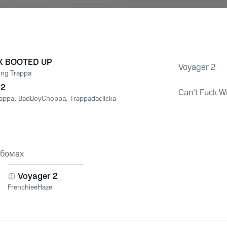
X BOOTED UP
Voyager 2
ng Trappa
 2
Can't Fuck W
rappa
,
BadBoyChoppa
,
Trappadaclicka
ьбомах
Voyager 2
FrenchieeHaze