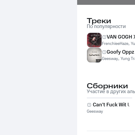
Треки
По популярности
VAN GOGH 
FrenchieeHaze
,
Yu
Goofy Oppz
Geesway
,
Yung T
Сборники
Участие в других ал
Can't Fuck Wit Us
Geesway