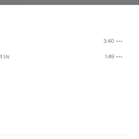
3:40
it Us
1:49