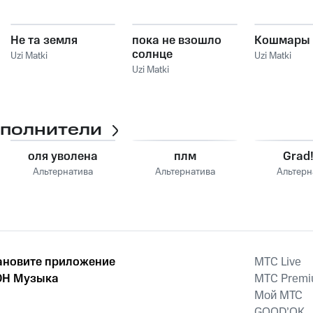
Не та земля
пока не взошло
Кошмары
солнце
Uzi Matki
Uzi Matki
Uzi Matki
сполнители
оля уволена
плм
Grad!
Альтернатива
Альтернатива
Альтерн
ановите приложение
MTС Live
Н Музыка
MTС Prem
Мой МТС
GOOD’OK