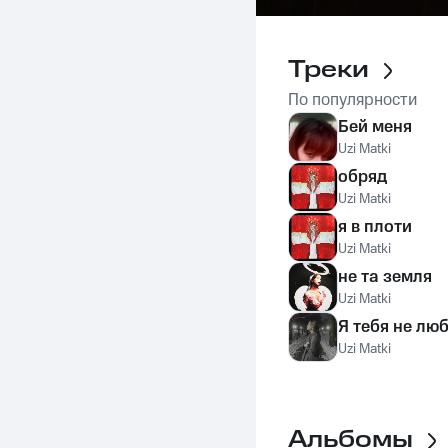
Треки
По популярности
Бей меня
Uzi Matki
обряд
Uzi Matki
я в плоти
Uzi Matki
не та земля
Uzi Matki
Я тебя не лю
Uzi Matki
Альбомы