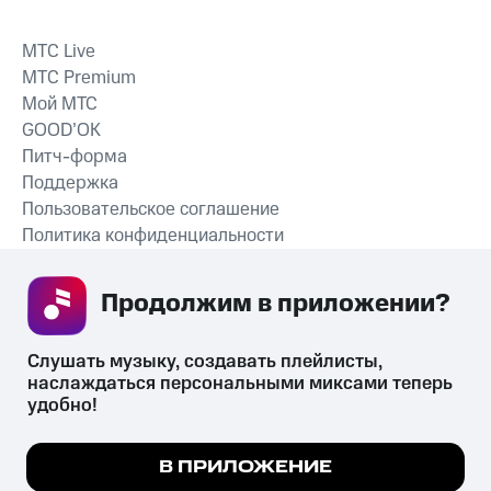
MTС Live
MTС Premium
Мой МТС
GOOD’OK
Питч-форма
Поддержка
Пользовательское соглашение
Политика конфиденциальности
Рекомендательные технологии
Продолжим в приложении? 
СКАЧАТЬ ПРИЛОЖЕНИЕ
Слушать музыку, создавать плейлисты, 
наслаждаться персональными миксами теперь 
удобно!
Незаконное потребление наркотических средств,
психотропных веществ, их аналогов причиняет вред здоровью,
Мы используем куки, чтобы на сайте все
В ПРИЛОЖЕНИЕ
их незаконный оборот запрещён и влечёт установленную
работало.
Подробнее