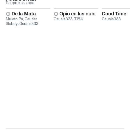
По дате выхода
De la Mata
Opio en las nubes
Good Time
Mulato Pa
,
Gautier
Gsusls333
,
TJ84
Gsusls333
Sixboy
,
Gsusls333