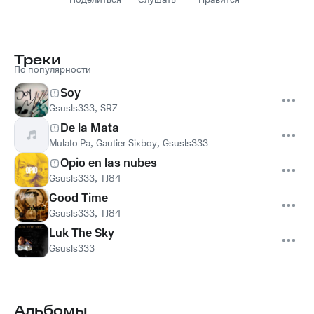
Поделиться
Слушать
Нравится
Треки
По популярности
Soy
Gsusls333
,
SRZ
De la Mata
Mulato Pa
,
Gautier Sixboy
,
Gsusls333
Opio en las nubes
Gsusls333
,
TJ84
Good Time
Gsusls333
,
TJ84
Luk The Sky
Gsusls333
Альбомы