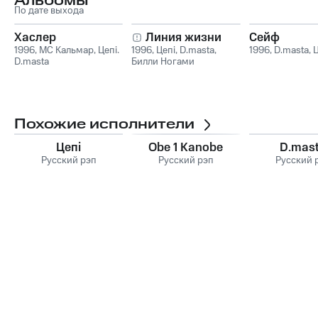
Альбомы
По дате выхода
Хаслер
Линия жизни
Сейф
1996
,
МС Кальмар
,
Цепi
,
1996
,
Цепi
,
D.masta
,
1996
,
D.masta
,
Ц
D.masta
Билли Ногами
Похожие исполнители
Цепi
Obe 1 Kanobe
D.mas
Русский рэп
Русский рэп
Русский 