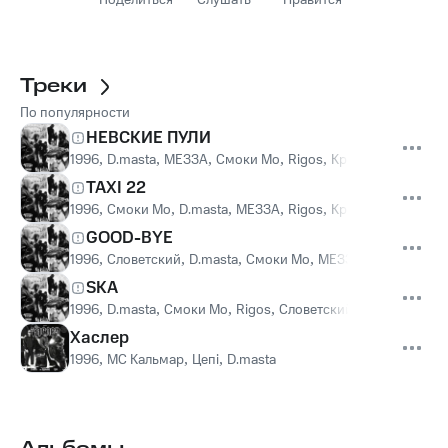
Поделиться
Слушать
Нравится
Треки
По популярности
НЕВСКИЕ ПУЛИ
1996
,
D.masta
,
МЕЗЗА
,
Смоки Мо
,
Rigos
,
Крип-А-Крип
,
Цеп
TAXI 22
1996
,
Смоки Мо
,
D.masta
,
МЕЗЗА
,
Rigos
,
Крип-А-Крип
GOOD-BYE
1996
,
Словетский
,
D.masta
,
Смоки Мо
,
МЕЗЗА
SKA
1996
,
D.masta
,
Смоки Мо
,
Rigos
,
Словетский
,
Крип-А-Крип
Хаслер
1996
,
МС Кальмар
,
Цепi
,
D.masta