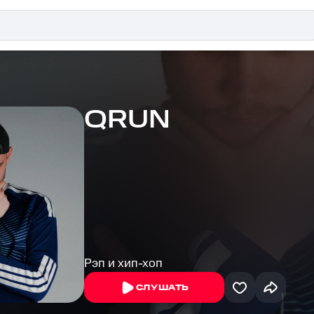
QRUN
Рэп и хип-хоп
СЛУШАТЬ