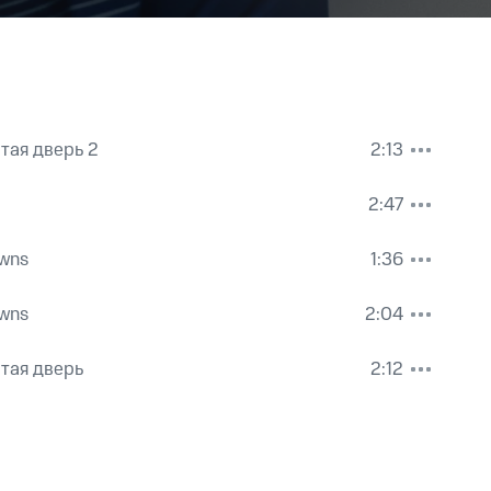
тая дверь 2
2:13
2:47
wns
1:36
wns
2:04
тая дверь
2:12