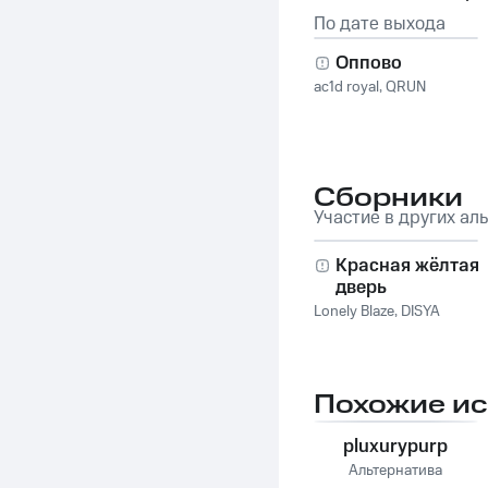
По дате выхода
Оппово
ac1d royal
,
QRUN
Сборники
Участие в других ал
Красная жёлтая
дверь
Lonely Blaze
,
DISYA
Похожие и
pluxurypurp
Альтернатива