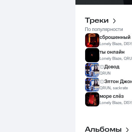
Треки
По популярности
сброшенный 
Lonely Blaze
,
DIS
ты онлайн
Lonely Blaze
,
QRU
Довод
QRUN
Элтон Джо
QRUN
,
sackrate
море слёз
Lonely Blaze
,
DIS
Альбомы