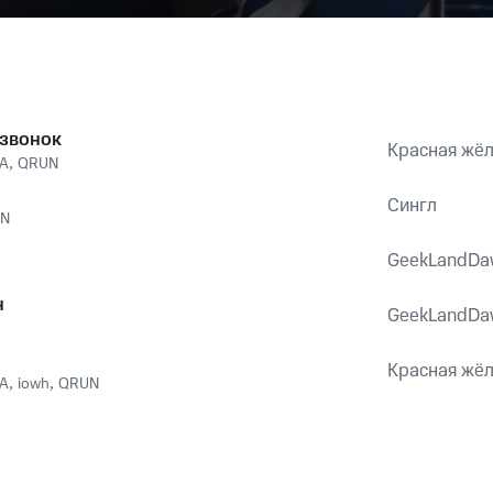
звонок
Красная жёл
YA
,
QRUN
Сингл
N
GeekLandDa
н
GeekLandDa
Красная жёл
YA
,
iowh
,
QRUN