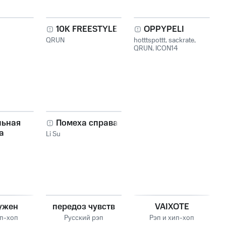
10К FREESTYLE
OPPYPELI
QRUN
hotttspottt
,
sackrate
,
QRUN
,
ICON14
льная
Помеха справа
а
Li Su
ужен
передоз чувств
VAIXOTE
ип-хоп
Русский рэп
Рэп и хип-хоп