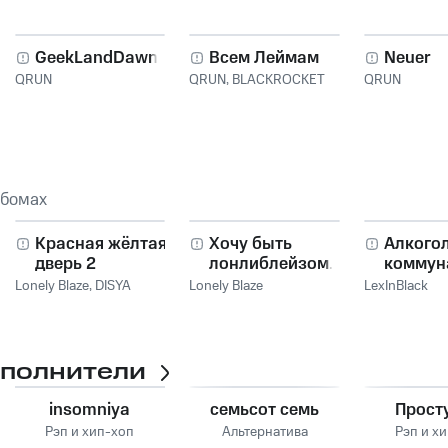
GeekLandDawns
Всем Леймам
Neuer
QRUN
QRUN
,
BLACKROCKET
QRUN
ьбомах
Красная жёлтая
Хочу быть
Алкого
дверь 2
лонлиблейзом...
коммун
Lonely Blaze
,
DISYA
Lonely Blaze
LexInBlack
сполнители
insomniya
семьсот семь
Прост
Рэп и хип-хоп
Альтернатива
Рэп и х