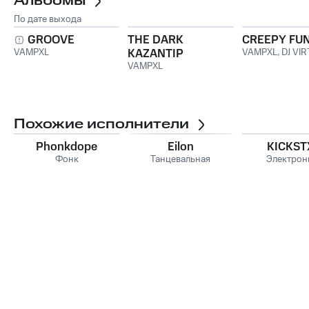
Альбомы
По дате выхода
GROOVE
THE DARK
CREEPY FU
VAMPXL
KAZANTIP
VAMPXL
,
DJ VIR
VAMPXL
Похожие исполнители
Phonkdope
Eilon
KICKST
Фонк
Танцевальная
Электрон