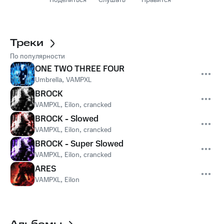
Поделиться
Слушать
Нравится
Треки
По популярности
ONE TWO THREE FOUR
Umbrella
,
VAMPXL
BROCK
VAMPXL
,
Eilon
,
crancked
BROCK - Slowed
VAMPXL
,
Eilon
,
crancked
BROCK - Super Slowed
VAMPXL
,
Eilon
,
crancked
ARES
VAMPXL
,
Eilon