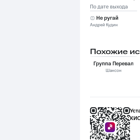
По дате выхода
Не ругай
Андрей Кудин
Похожие и
Группа Перевал
Шансон
Уст
КИО