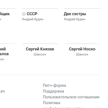
йщик
СССР
Две сестры
н
Андрей Кудин
Андрей Кудин
ний
Сергей Князев
Сергей Носко
алов
Шансон
Шансон
он
Питч-форма
ium
Поддержка
Пользовательское соглашение
Политика