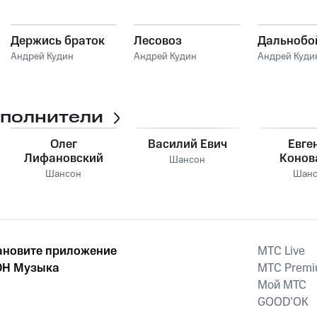
Держись браток
Лесовоз
Дальнобо
Андрей Кудин
Андрей Кудин
Андрей Куди
сполнители
Олег
Василий Евич
Евге
Лифановский
Конов
Шансон
Шансон
Шанс
ановите приложение
MTС Live
Н Музыка
MTС Prem
Мой МТС
GOOD’OK