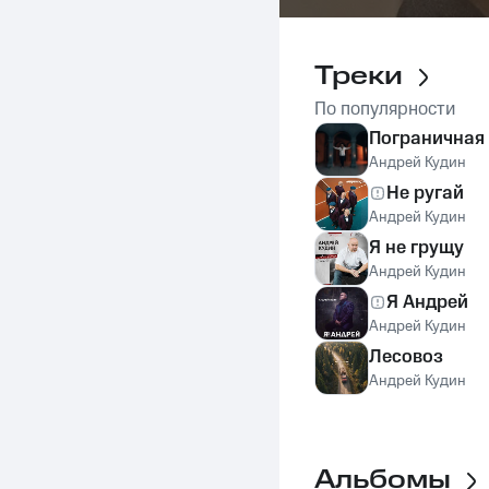
Треки
По популярности
Пограничная
Андрей Кудин
Не ругай
Андрей Кудин
Я не грущу
Андрей Кудин
Я Андрей
Андрей Кудин
Лесовоз
Андрей Кудин
Альбомы