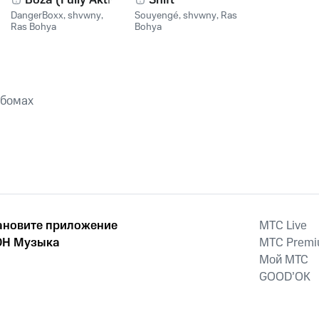
Boza (Fully Aktive)
Shift
DangerBoxx
,
shvwny
,
Souyengé
,
shvwny
,
Ras
Ras Bohya
Bohya
ьбомах
ановите приложение
MTС Live
Н Музыка
MTС Prem
Мой МТС
GOOD’OK