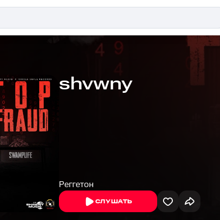
shvwny
Реггетон
СЛУШАТЬ