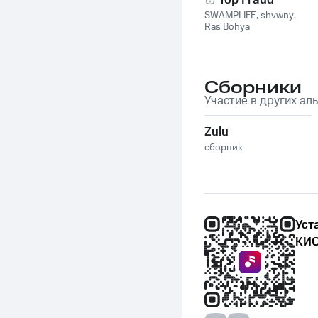
Top Fraud
SWAMPLIFE
,
shvwny
,
Ras Bohya
Сборники
Участие в других ал
Zulu
сборник
Уст
КИО