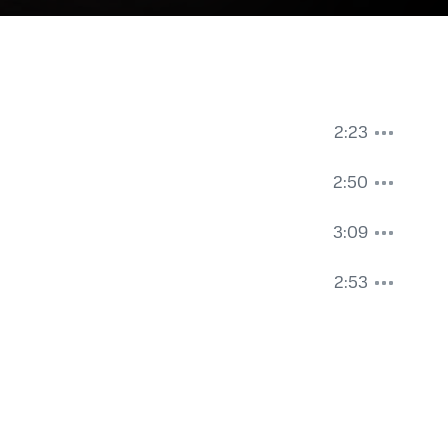
2:23
2:50
3:09
2:53