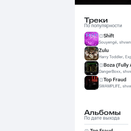
Треки
По популярности
Shift
Souyengé
,
shvwn
Zulu
Harry Toddler
,
Ex
Boza (Fully 
DangerBoxx
,
shv
Top Fraud
SWAMPLIFE
,
shv
Альбомы
По дате выхода