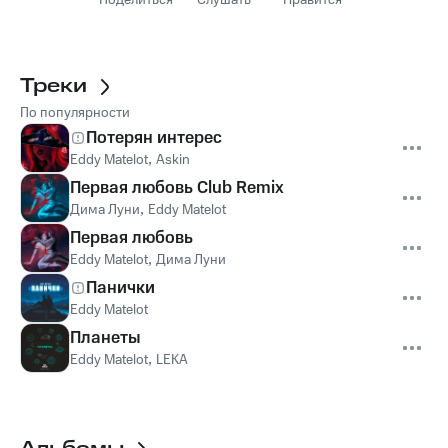
Поделиться
Слушать
Нравится
Треки
По популярности
Потерян интерес
Eddy Matelot
,
Askin
Первая любовь Club Remix
Дима Луни
,
Eddy Matelot
Первая любовь
Eddy Matelot
,
Дима Луни
Панички
Eddy Matelot
Планеты
Eddy Matelot
,
LEKA