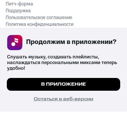
Питч-форма
Поддержка
Пользовательское соглашение
Политика конфиденциальности
Рекомендательные технологии
Продолжим в приложении? 
СКАЧАТЬ ПРИЛОЖЕНИЕ
Слушать музыку, создавать плейлисты, 
наслаждаться персональными миксами теперь 
удобно!
Незаконное потребление наркотических средств,
психотропных веществ, их аналогов причиняет вред здоровью,
Мы используем куки, чтобы на сайте все
В ПРИЛОЖЕНИЕ
их незаконный оборот запрещён и влечёт установленную
работало.
Подробнее
законодательством ответственность.
© 2026 ООО «КИОН».
ПОНЯТНО
Остаться в веб-версии
Все права защищены
18+
Главная
В приложение
Избранное