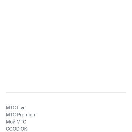
MTС Live
MTС Premium
Мой МТС
GOOD’OK