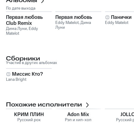
Альбомы
По дате выхода
Первая любовь
Первая любовь
Панички
Club Remix
Eddy Matelot
,
Дима
Eddy Matelot
Луни
Дима Луни
,
Eddy
Matelot
Сборники
Участие в других альбомах
Миссис Кто?
Lana Bright
Похожие исполнители
КРИМ ПЛИН
Adon Mix
JOLL
Русский рок
Рэп и хип-хоп
Русский 