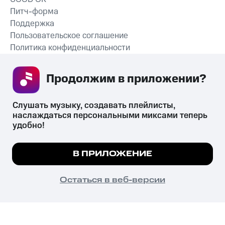
Питч-форма
Поддержка
Пользовательское соглашение
Политика конфиденциальности
Рекомендательные технологии
Продолжим в приложении? 
СКАЧАТЬ ПРИЛОЖЕНИЕ
Слушать музыку, создавать плейлисты, 
наслаждаться персональными миксами теперь 
удобно!
Незаконное потребление наркотических средств,
психотропных веществ, их аналогов причиняет вред здоровью,
Мы используем куки, чтобы на сайте все
В ПРИЛОЖЕНИЕ
их незаконный оборот запрещён и влечёт установленную
работало.
Подробнее
законодательством ответственность.
© 2026 ООО «КИОН».
ПОНЯТНО
Остаться в веб-версии
Все права защищены
18+
Главная
В приложение
Избранное