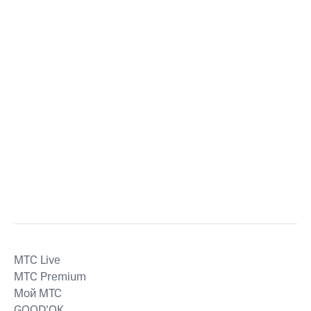
MTС Live
MTС Premium
Мой МТС
GOOD’OK