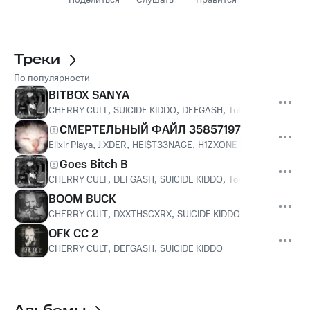
Поделиться
Слушать
Нравится
Треки
По популярности
BITBOX SANYA
CHERRY CULT
,
SUICIDE KIDDO
,
DEFGASH
,
Tutnstn66
СМЕРТЕЛЬНЫЙ ФАЙЛ 35857197
Elixir Playa
,
J.XDER
,
HEI$T33NAGE
,
H1ZXONE PLXYA
,
PLXYAMIS
Goes Bitch B
CHERRY CULT
,
DEFGASH
,
SUICIDE KIDDO
,
Towa
,
SHMXDARKN
BOOM BUCK
CHERRY CULT
,
DXXTHSCXRX
,
SUICIDE KIDDO
OFK CC 2
CHERRY CULT
,
DEFGASH
,
SUICIDE KIDDO