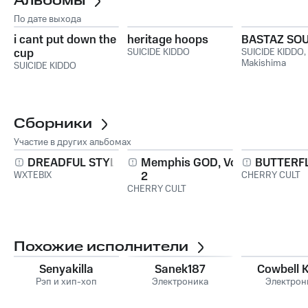
Альбомы
По дате выхода
i cant put down the
heritage hoops
BASTAZ SO
cup
SUICIDE KIDDO
SUICIDE KIDDO
,
Makishima
SUICIDE KIDDO
Сборники
Участие в других альбомах
DREADFUL STYLE
Memphis GOD, Vol.
BUTTERFLY
WXTEBIX
2
CHERRY CULT
CHERRY CULT
Похожие исполнители
Senyakilla
Sanek187
Cowbell K
Рэп и хип-хоп
Электроника
Электрон