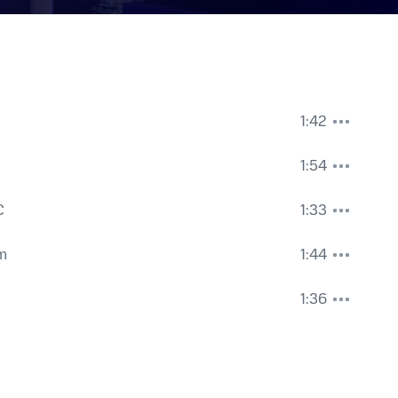
1:42
1:54
C
1:33
m
1:44
1:36