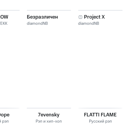
LOW
Безразличен
Project X
YEKK
diamondNB
diamondNB
Dope
7evensky
FLATTI FLAME
й рэп
Рэп и хип-хоп
Русский рэп