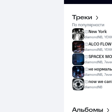
Треки
По популярности
New York
diamondNB
,
YEK
ALCO FLOW
diamondNB
,
YEK
SPACEX M
diamondNB
,
7eve
не нормал
diamondNB
,
7eve
now we can
diamondNB
Альбомы