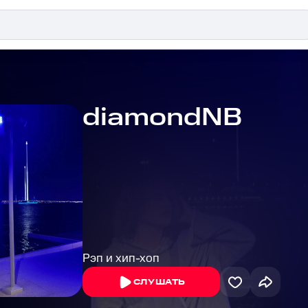
diamondNB
Рэп и хип-хоп
СЛУШАТЬ