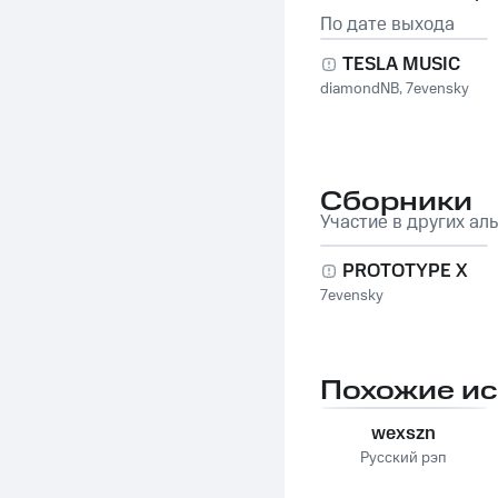
По дате выхода
TESLA MUSIC
diamondNB
,
7evensky
Сборники
Участие в других ал
PROTOTYPE X
7evensky
Похожие и
wexszn
Русский рэп