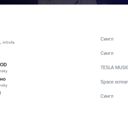
Сингл
K
,
m1rofa
Сингл
K
OOD
TESLA MUSI
nsky
ьно
Space screa
nsky
!
Сингл