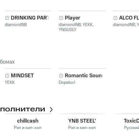
DRINKING PARTY
Player
ALCO F
diamondNB
diamondNB
,
YEKK
,
diamondNB
,
YNGUGLY
ьбомах
MINDSET
Romantic Sound
YEKK
Dopeluv!
сполнители
chillcash
YNB STEEL'
Toxic
Рэп и хип-хоп
Рэп и хип-хоп
Русски