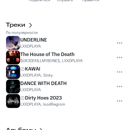
Поделиться
Слушать
Нравится
Треки
По популярности
UNDERLINE
LXXDPLAYA
The House of The Death
$UICIDEKILLMYBONE$
,
LXXDPLAYA
KAWAI
LXXDPLAYA
,
Sinky
DANCE WITH DEATH
LXXDPLAYA
Dirty Hoes 2023
LXXDPLAYA
,
loodRegrom