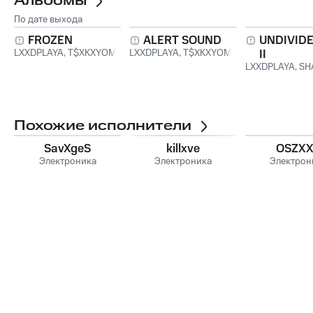
Альбомы
По дате выхода
FROZEN
ALERT SOUND
UNDIVID
LXXDPLAYA
,
T$XKXYOMI
LXXDPLAYA
,
T$XKXYOMI
II
LXXDPLAYA
,
SH
Похожие исполнители
SavXgeS
killxve
OSZX
Электроника
Электроника
Электрон