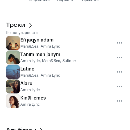
Поделиться
Слушать
Нравится
Треки
По популярности
Eñ jaqyn adam
Mars&Sea
,
Amira Lyric
Tänım men janym
Amira Lyric
,
Mars&Sea
,
Sultone
Latino
Mars&Sea
,
Amira Lyric
Aiaru
Amira Lyric
Kınälı emes
Amira Lyric