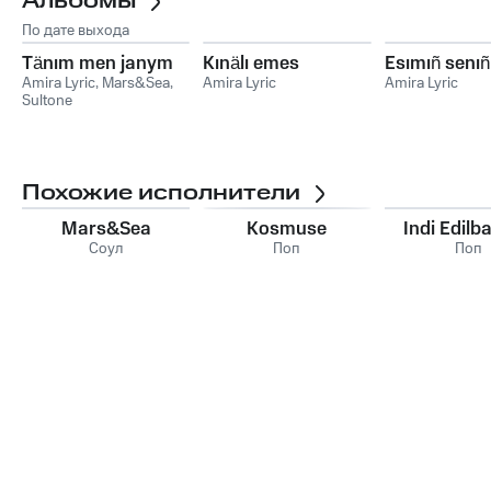
Альбомы
По дате выхода
Tänım men janym
Kınälı emes
Esımıñ senıñ
Amira Lyric
,
Mars&Sea
,
Amira Lyric
Amira Lyric
Sultone
Похожие исполнители
Mars&Sea
Kosmuse
Indi Edilb
Соул
Поп
Поп