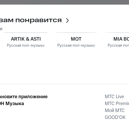
вам понравится
и
ARTIK & ASTI
MOT
MIA B
Русская поп-музыка
Русская поп-музыка
Русская по
ановите приложение
MTС Live
Н Музыка
MTС Prem
Мой МТС
GOOD’OK