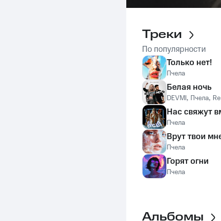
Треки
По популярности
Только нет!
Пчела
Белая ночь
DEVMI
,
Пчела
,
Re
Нас свяжут в
Пчела
Врут твои мн
Пчела
Горят огни
Пчела
Альбомы