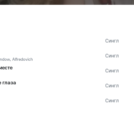
Сингл
Сингл
ndow
,
Alfredovich
месте
Сингл
е глаза
Сингл
Сингл