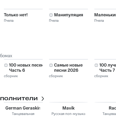
Только нет!
Манипуляция
Маленьки
Пчела
Пчела
Пчела
ьбомах
100 новых песен,
Самые новые
100 луч
Часть 6
песни 2026
Часть 7
сборник
сборник
сборник
сполнители
German Geraskin
Mavik
Rad
Танцевальная
Русская поп-музыка
Танцева