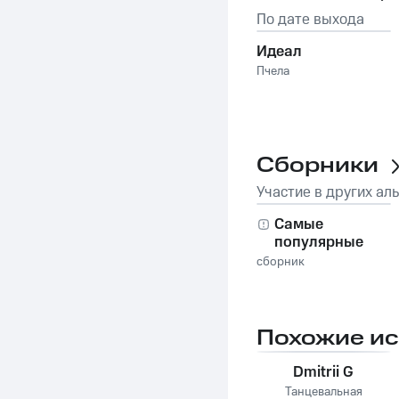
По дате выхода
Идеал
Пчела
Сборники
Участие в других ал
Самые
популярные
песни за 10 лет
сборник
2016-2026, Часть
3
Похожие и
Dmitrii G
Танцевальная