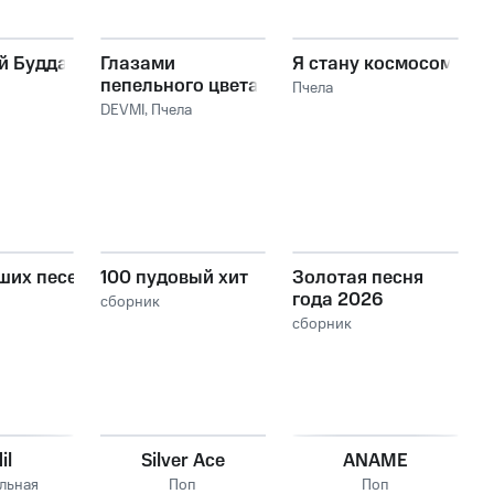
й Будда
Глазами
Я стану космосом
пепельного цвета
Пчела
DEVMI
,
Пчела
ших песен,
100 пудовый хит
Золотая песня
года 2026
сборник
сборник
il
Silver Ace
ANAME
льная
Поп
Поп