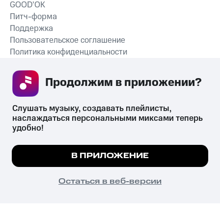
GOOD’OK
Питч-форма
Поддержка
Пользовательское соглашение
Политика конфиденциальности
Рекомендательные технологии
Продолжим в приложении? 
СКАЧАТЬ ПРИЛОЖЕНИЕ
Слушать музыку, создавать плейлисты, 
наслаждаться персональными миксами теперь 
удобно!
Незаконное потребление наркотических средств,
психотропных веществ, их аналогов причиняет вред здоровью,
Мы используем куки, чтобы на сайте все
В ПРИЛОЖЕНИЕ
их незаконный оборот запрещён и влечёт установленную
работало.
Подробнее
законодательством ответственность.
© 2026 ООО «КИОН».
ПОНЯТНО
Остаться в веб-версии
Все права защищены
18+
Главная
В приложение
Избранное