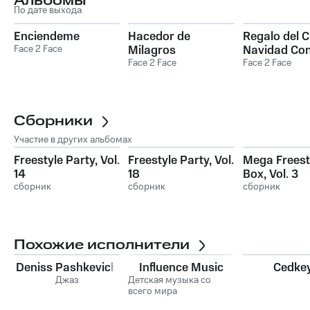
Альбомы
По дате выхода
Enciendeme
Hacedor de
Regalo del Ci
Face 2 Face
Milagros
Navidad Co
Face 2 Face
Face2face
Face 2 Face
Сборники
Участие в других альбомах
Freestyle Party, Vol.
Freestyle Party, Vol.
Mega Freest
14
18
Box, Vol. 3
сборник
сборник
сборник
Похожие исполнители
Deniss Pashkevich
Influence Music
Cedke
Джаз
Детская музыка со
всего мира